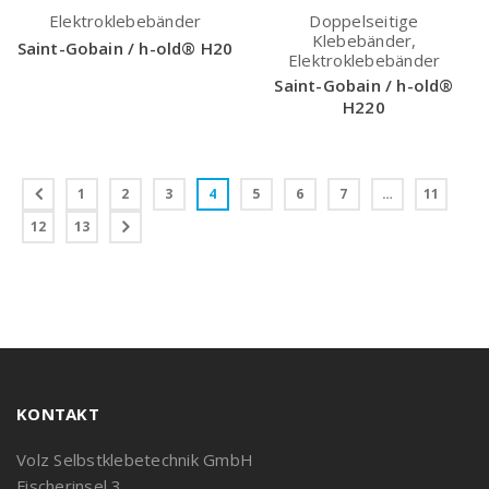
Elektroklebebänder
Doppelseitige
Klebebänder,
Saint-Gobain / h-old® H20
Elektroklebebänder
Saint-Gobain / h-old®
H220
1
2
3
4
5
6
7
…
11
12
13
KONTAKT
Volz Selbstklebetechnik GmbH
Fischerinsel 3