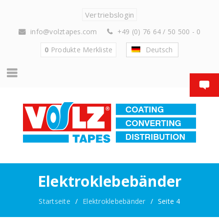
Vertriebslogin
info@volztapes.com
+49 (0) 76 64 / 50 500 - 0
0
Produkte
Merkliste
Deutsch
Elektroklebebänder
Startseite
/
Elektroklebebänder
/
Seite 4