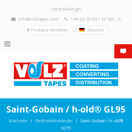
Vertriebslogin
info@volztapes.com
+49 (0) 76 64 / 50 500 - 0
0
Produkte
Merkliste
Deutsch
Saint-Gobain / h-old® GL95
Startseite
/
Elektroklebebänder
/
Saint-Gobain / h-old®
GL95