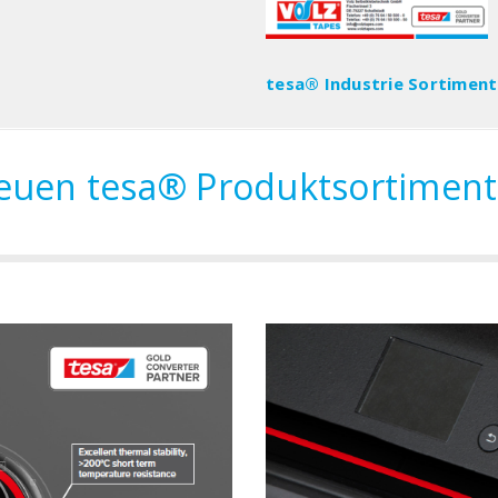
tesa® Industrie Sortimen
neuen tesa® Produktsortimen