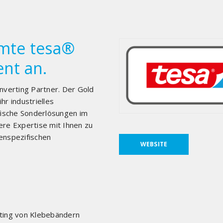
amte tesa®
nt an.
verting Partner. Der Gold
hr industrielles
fische Sonderlösungen im
ere Expertise mit Ihnen zu
denspezifischen
WEBSITE
rting von Klebebändern