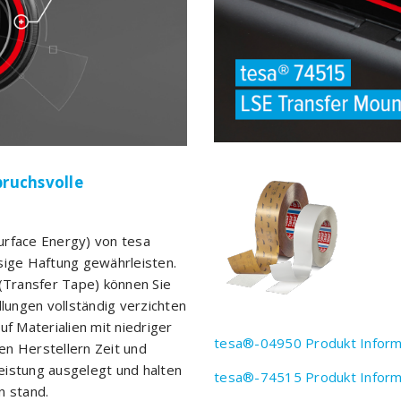
pruchsvolle
urface Energy) von tesa
sige Haftung gewährleisten.
Transfer Tape) können Sie
ungen vollständig verzichten
f Materialien mit niedriger
tesa®-04950 Produkt Inform
n Herstellern Zeit und
Leistung ausgelegt und halten
tesa®-74515 Produkt Inform
 stand.