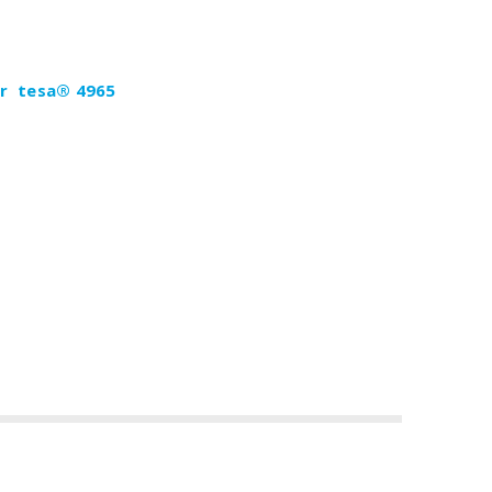
ür tesa®
4965