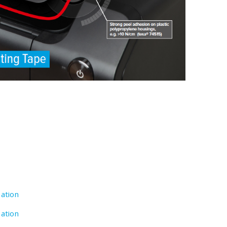
ation
ation