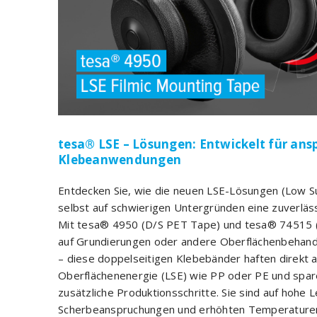
tesa® LSE – Lösungen: Entwickelt für ans
Klebeanwendungen
Entdecken Sie, wie die neuen LSE-Lösungen (Low S
selbst auf schwierigen Untergründen eine zuverläs
Mit tesa® 4950 (D/S PET Tape) und tesa® 74515 (
auf Grundierungen oder andere Oberflächenbehandl
– diese doppelseitigen Klebebänder haften direkt au
Oberflächenenergie (LSE) wie PP oder PE und spare
zusätzliche Produktionsschritte. Sie sind auf hohe 
Scherbeanspruchungen und erhöhten Temperaturen