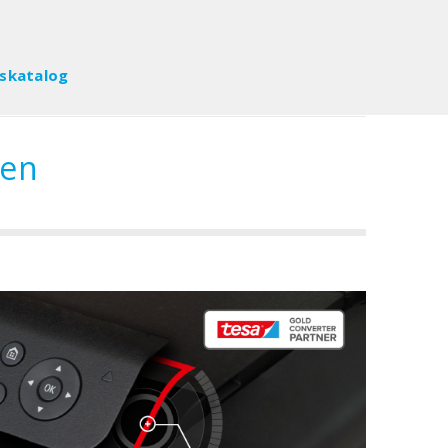
tskatalog
ten