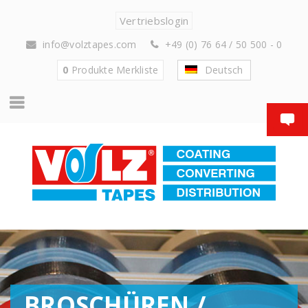
Vertriebslogin
info@volztapes.com
+49 (0) 76 64 / 50 500 - 0
0
Produkte
Merkliste
Deutsch
BROSCHÜREN /