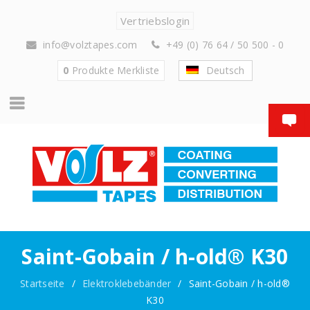
Vertriebslogin
info@volztapes.com
+49 (0) 76 64 / 50 500 - 0
0
Produkte
Merkliste
Deutsch
Saint-Gobain / h-old® K30
Startseite
/
Elektroklebebänder
/
Saint-Gobain / h-old®
K30