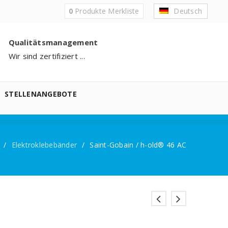
0
Produkte
Merkliste
Deutsch
Qualitätsmanagement
Wir sind zertifiziert ...
STELLENANGEBOTE
/
Elektroklebebänder
/
Saint-Gobain / h-old® 46 AC