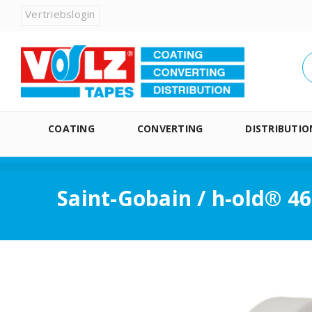
Vertriebslogin
COATING
CONVERTING
DISTRIBUTIO
Saint-Gobain / h-old® 4