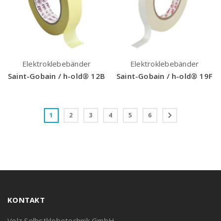
Elektroklebebänder
Elektroklebebänder
Saint-Gobain / h-old® 12B
Saint-Gobain / h-old® 19F
1
2
3
4
5
6
KONTAKT
Volz Selbstklebetechnik GmbH