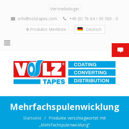
Vertriebslogin
info@volztapes.com
+49 (0) 76 64 / 50 500 - 0
0
Produkte
Merkliste
Deutsch
Mehrfachspulenwicklung
Startseite
/
Produkte verschlagwortet mit
„Mehrfachspulenwicklung“