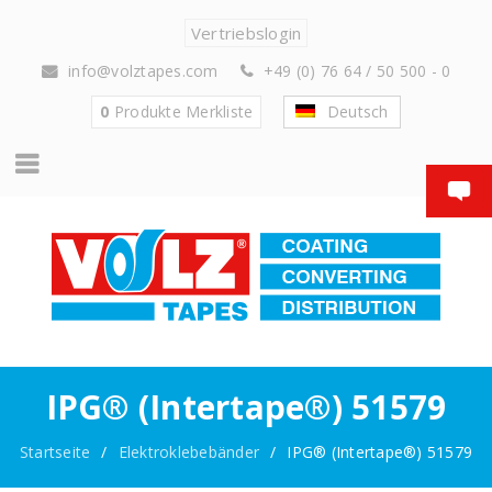
Vertriebslogin
info@volztapes.com
+49 (0) 76 64 / 50 500 - 0
0
Produkte
Merkliste
Deutsch
IPG® (Intertape®) 51579
Startseite
/
Elektroklebebänder
/
IPG® (Intertape®) 51579