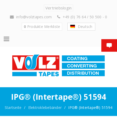
Vertriebslogin
info@volztapes.com
+49 (0) 76 64 / 50 500 - 0
0
Produkte
Merkliste
Deutsch
IPG® (Intertape®) 51594
Startseite
/
Elektroklebebänder
/
IPG® (Intertape®) 51594