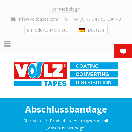
Vertriebslogin
info@volztapes.com
+49 (0) 76 64 / 50 500 - 0
0
Produkte
Merkliste
Deutsch
Abschlussbandage
Startseite
/
Produkte verschlagwortet mit
„Abschlussbandage“