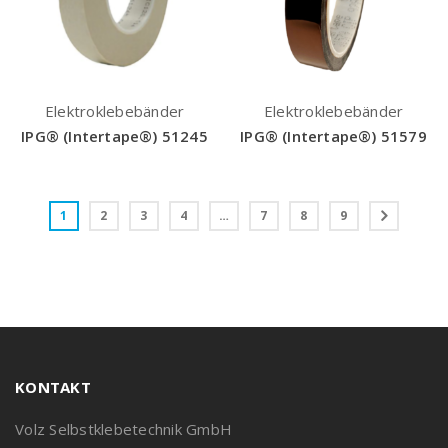
Elektroklebebänder
Elektroklebebänder
IPG® (Intertape®) 51245
IPG® (Intertape®) 51579
1
2
3
4
…
7
8
9
KONTAKT
Volz Selbstklebetechnik GmbH