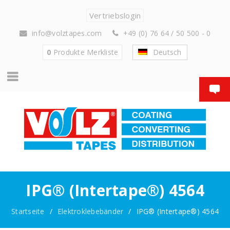
Vertriebslogin
info@volztapes.com
+49 (0) 76 64 / 50 500 - 0
0
Produkte
Merkliste
Deutsch
IPG® (Intertape®) 4564
Startseite
/
Elektroklebebänder
/
IPG® (Intertape®) 4564