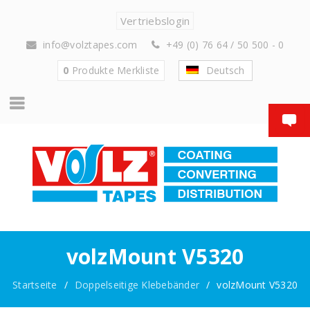
Vertriebslogin
info@volztapes.com
+49 (0) 76 64 / 50 500 - 0
0
Produkte
Merkliste
Deutsch
volzMount V5320
Startseite
/
Doppelseitige Klebebänder
/
volzMount V5320