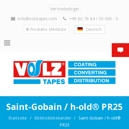
Vertriebslogin
info@volztapes.com
+49 (0) 76 64 / 50 500 - 0
0
Produkte
Merkliste
Deutsch
Saint-Gobain / h-old® PR25
Startseite
/
Elektroklebebänder
/
Saint-Gobain / h-old®
PR25