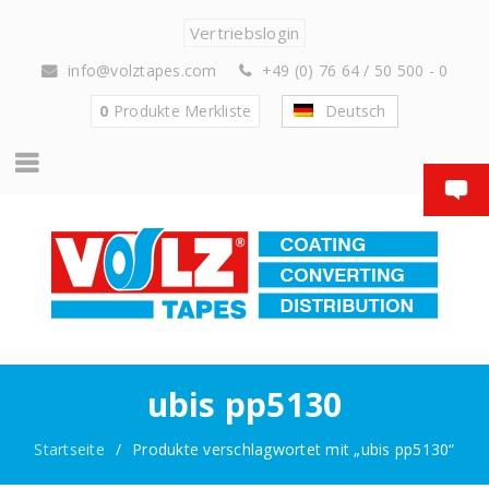
Vertriebslogin
info@volztapes.com
+49 (0) 76 64 / 50 500 - 0
0
Produkte
Merkliste
Deutsch
ubis pp5130
Startseite
/
Produkte verschlagwortet mit „ubis pp5130“