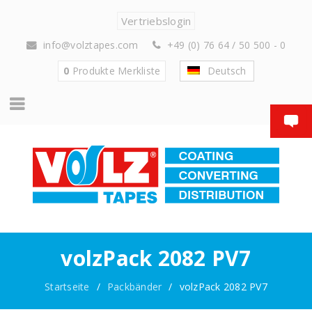
Vertriebslogin
info@volztapes.com
+49 (0) 76 64 / 50 500 - 0
0
Produkte
Merkliste
Deutsch
volzPack 2082 PV7
Startseite
/
Packbänder
/
volzPack 2082 PV7