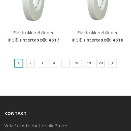
Elektroklebebänder
Elektroklebebänder
IPG® (Intertape®) 4617
IPG® (Intertape®) 4618
1
2
3
4
…
18
19
20
KONTAKT
Volz Selbstklebetechnik GmbH