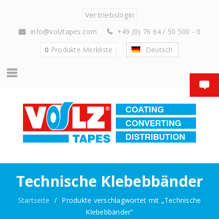
Vertriebslogin
info@volztapes.com
+49 (0) 76 64 / 50 500 - 0
0
Produkte
Merkliste
Deutsch
Technische Klebebbänder
Startseite
/
Produkte verschlagwortet mit „Technische
Klebebbänder“