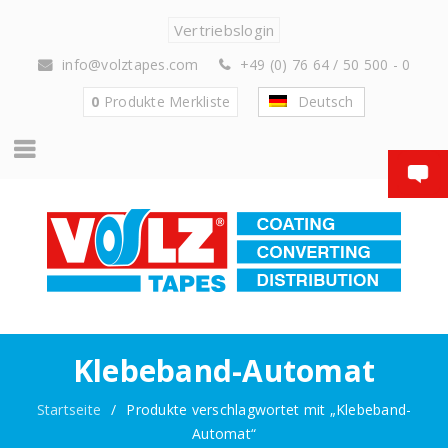
Vertriebslogin
info@volztapes.com
+49 (0) 76 64 / 50 500 - 0
0
Produkte
Merkliste
Deutsch
Klebeband-Automat
Startseite
/
Produkte verschlagwortet mit „Klebeband-
Automat“