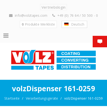
Vertriebslogin
info@volztapes.com
+49 (0) 76 64 / 50 500 - 0
0
Produkte
Merkliste
Deutsch
volzDispenser 161-0259
Startseite
/
Verarbeitungsgeräte
/
volzDispenser 161-0259