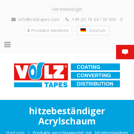
Vertriebslogin
info@volztapes.com
+49 (0) 76 64 / 50 500 - 0
0
Produkte
Merkliste
Deutsch
hitzebeständiger
Acrylschaum
Startseite
/
Produkte verschlagwortet mit „hitzebeständiger