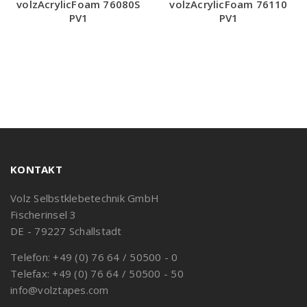
volzAcrylicFoam 76080S
volzAcrylicFoam 76110
PV1
PV1
KONTAKT
Volz Selbstklebetechnik GmbH
Fischerinsel 3
DE - 79227 Schallstadt
Telefon: +49 (0) 76 64 / 50500 - 0
Telefax: +49 (0) 76 64 / 50500 - 50
info@volztapes.com