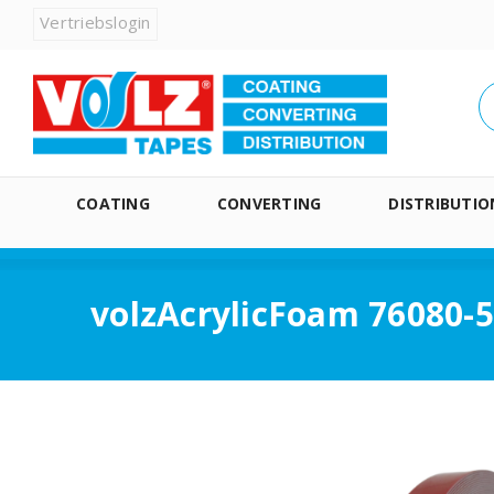
Vertriebslogin
COATING
CONVERTING
DISTRIBUTIO
volzAcrylicFoam 76080-