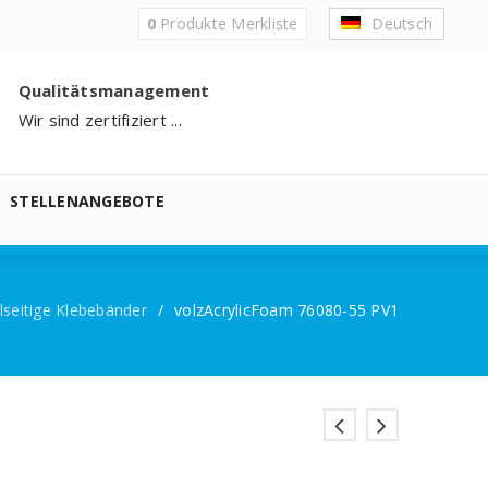
0
Produkte
Merkliste
Deutsch
Qualitätsmanagement
Wir sind zertifiziert ...
STELLENANGEBOTE
seitige Klebebänder
/
volzAcrylicFoam 76080-55 PV1