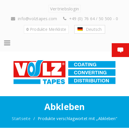
Vertriebslogin
info@volztapes.com
+49 (0) 76 64 / 50 500 - 0
0
Produkte
Merkliste
Deutsch
Abkleben
Startseite
/
Produkte verschlagwortet mit „Abkleben“