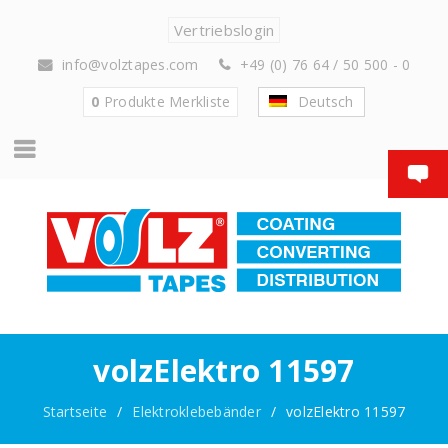
Vertriebslogin
info@volztapes.com
+49 (0) 76 64 / 50 500 - 0
0
Produkte
Merkliste
Deutsch
volzElektro 11597
Startseite
/
Elektroklebebänder
/
volzElektro 11597