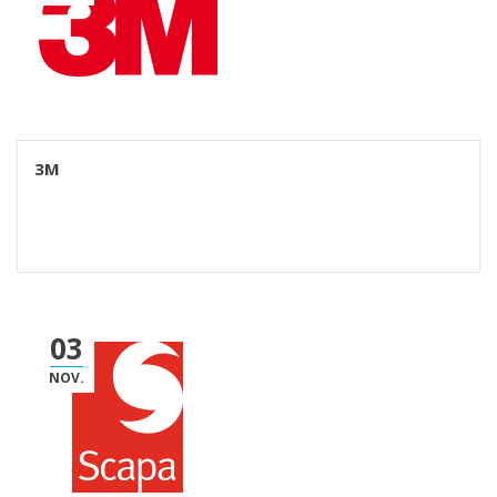
3M
03
NOV.