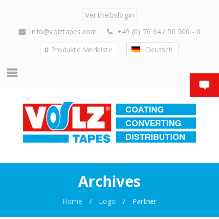
Vertriebslogin
info@volztapes.com
+49 (0) 76 64 / 50 500 - 0
0
Produkte
Merkliste
Deutsch
Archives
Home
/
Logo
/
Partner