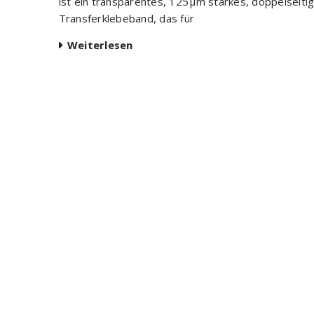
ist ein transparentes, 125 µm starkes, doppelseiti
Transferklebeband, das für
 von
enair-
Weiterlesen
PSA-
lasma®
0