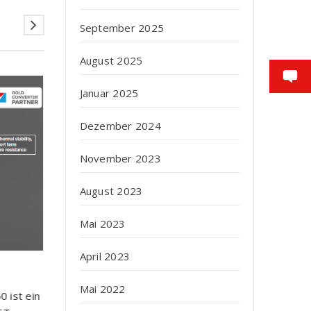
September 2025
August 2025
Januar 2025
Dezember 2024
November 2023
August 2023
Mai 2023
April 2023
Betreten Sie den Messestand von VOLZ® TA
5. November 2025
Mai 2022
 ist ein
Betreten Sie den Messestand von VOLZ® TAPE