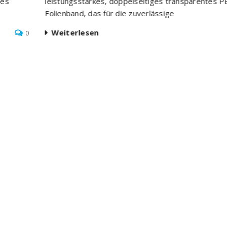
ges
leistungsstarkes, doppelseitiges transparentes P
Folienband, das für die zuverlässige
Weiterlesen
0