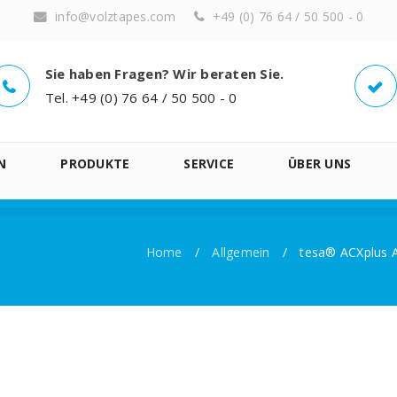
info@volztapes.com
+49 (0) 76 64 / 50 500 - 0
Sie haben Fragen? Wir beraten Sie.
Tel. +49 (0) 76 64 / 50 500 - 0
N
PRODUKTE
SERVICE
ÜBER UNS
Home
/
Allgemein
/
tesa® ACXplus A