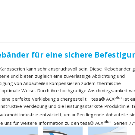
Viva Coiltech Ita
Treffen Sie uns
24. September i
Viva Coiltech Ital
tesa® 74515 LSE Transfer
Sie uns am
bänder für eine sichere Befestigu
Mounting Tape
15. Juli 2026
tesa® 74515 LSE Transfer
Mounting Tape tesa®
 Karosserien kann sehr anspruchsvoll sein. Diese Klebebänder 
9. Dezember 2025
erie und bieten zugleich eine zuverlässige Abdichtung und
stigung von Anbauteilen kompensieren zudem thermische
optimale Weise. Durch ihre hochgradige Anschmiegsamkeit wi
plus
e eine perfekte Verklebung sichergestellt. tesa® ACX
ist e
nstruktive Verklebung und die leistungsstärkste Produktlinie. 
utomobilindustrie entwickelt, um außen liegende Anbauteile si
VOLZ® TAPES M
plus
ie uns für weitere Information zu den tesa® ACX
Serien 77
für den Herbst 
VOLZ® TAPES Me