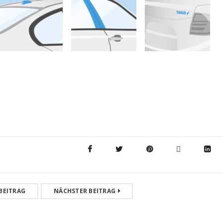
tesa®4950 – LSE Filmic
für den Herbst 2
Mounting Tape
11. Juni 2026
tesa®4950 - LSE Filmic
Mounting Tape tesa® 4950 ist
8. Dezember 2025
BEITRAG
NÄCHSTER BEITRAG