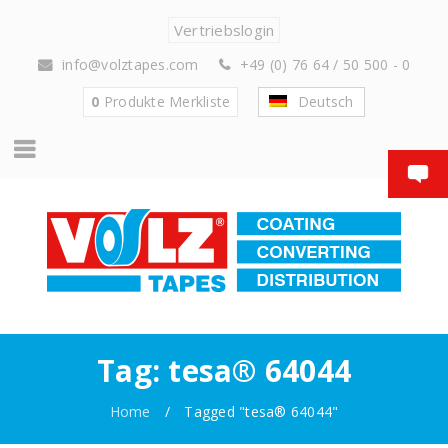
Vertriebslogin
info@volztapes.com
+49 (0) 76 64 / 50 500 - 0
0
Produkte
Merkliste
Deutsch
Tag: tesa® 64044
Home
/
Tagged "tesa® 64044"