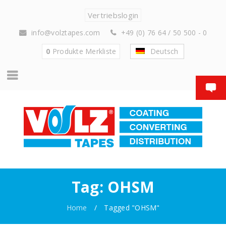
Vertriebslogin
info@volztapes.com
+49 (0) 76 64 / 50 500 - 0
0
Produkte
Merkliste
Deutsch
Tag: OHSM
Home
/
Tagged "OHSM"