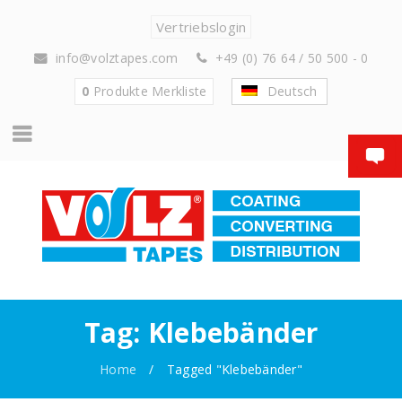
Vertriebslogin
info@volztapes.com
+49 (0) 76 64 / 50 500 - 0
0
Produkte
Merkliste
Deutsch
Tag: Klebebänder
Home
/
Tagged "Klebebänder"