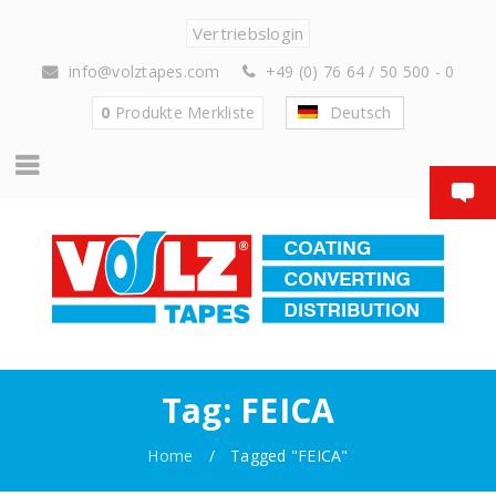
Vertriebslogin
info@volztapes.com
+49 (0) 76 64 / 50 500 - 0
0
Produkte
Merkliste
Deutsch
Tag: FEICA
Home
/
Tagged "FEICA"