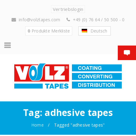
Vertriebslogin
info@volztapes.com
+49 (0) 76 64 / 50 500 - 0
0
Produkte
Merkliste
Deutsch
Tag: adhesive tapes
Home
/
Tagged "adhesive tapes"