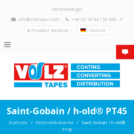
Vertriebslogin
info@volztapes.com
+49 (0) 76 64 / 50 500 - 0
0
Produkte
Merkliste
Deutsch
Saint-Gobain / h-old® PT45
Startseite
/
Elektroklebebänder
/
Saint-Gobain / h-old®
PT45