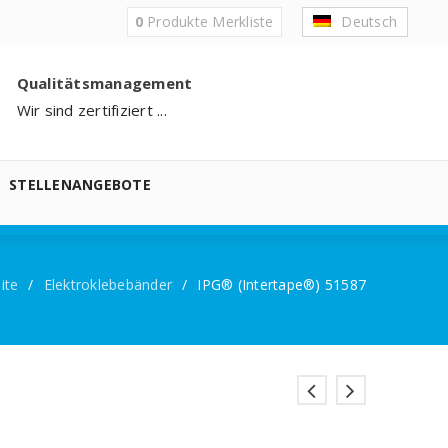
0
Produkte
Merkliste
Deutsch
Qualitätsmanagement
Wir sind zertifiziert ...
STELLENANGEBOTE
ite
/
Elektroklebebänder
/
IPG® (Intertape®) 51587