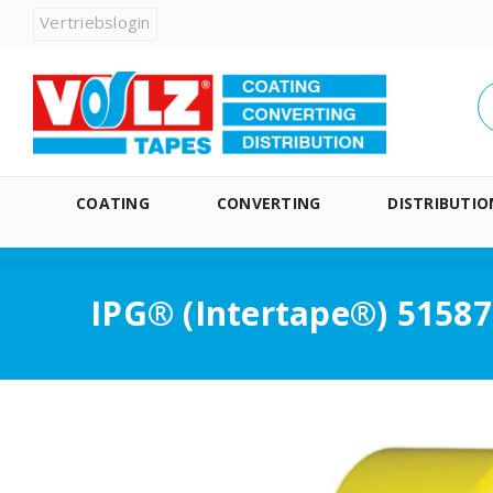
Vertriebslogin
COATING
CONVERTING
DISTRIBUTIO
IPG® (Intertape®) 51587