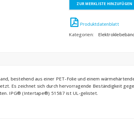
ZUR MERKLISTE HINZUFÜGEN
Kategorien:
Elektroklebebän
band, bestehend aus einer PET-Folie und einem wärmehärtenden
etzt. Es zeichnet sich durch hervorragende Beständigkeit geg
ften. IPG® (Intertape®) 51587 ist UL-gelistet.