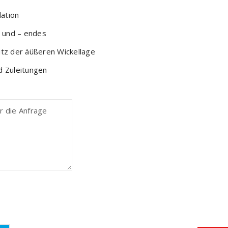
lation
 und – endes
tz der äüßeren Wickellage
d Zuleitungen