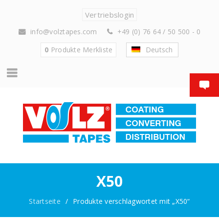
Vertriebslogin
info@volztapes.com
+49 (0) 76 64 / 50 500 - 0
0
Produkte
Merkliste
Deutsch
X50
Startseite
/
Produkte verschlagwortet mit „X50“