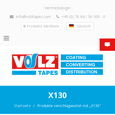
Vertriebslogin
info@volztapes.com
+49 (0) 76 64 / 50 500 - 0
0
Produkte
Merkliste
Deutsch
X130
Startseite
/
Produkte verschlagwortet mit „X130“