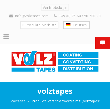
Vertriebslogin
info@volztapes.com
+49 (0) 76 64 / 50 500 - 0
0
Produkte
Merkliste
Deutsch
volztapes
Startseite
/
Produkte verschlagwortet mit „volztapes“