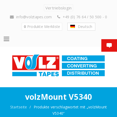
Vertriebslogin
info@volztapes.com
+49 (0) 76 64 / 50 500 - 0
0
Produkte
Merkliste
Deutsch
volzMount V5340
Startseite
/
Produkte verschlagwortet mit „volzMount
V5340“