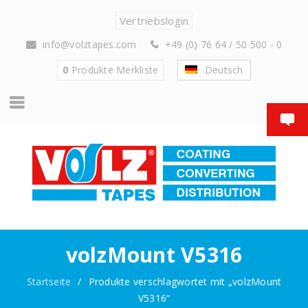
Vertriebslogin
info@volztapes.com
+49 (0) 76 64 / 50 500 - 0
0
Produkte
Merkliste
Deutsch
volzMount V5316
Startseite
/
Produkte verschlagwortet mit „volzMount
V5316“