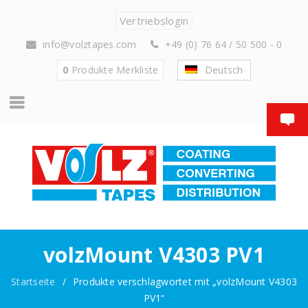
Vertriebslogin
info@volztapes.com
+49 (0) 76 64 / 50 500 - 0
0
Produkte
Merkliste
Deutsch
volzMount V4303 PV1
Startseite
/
Produkte verschlagwortet mit „volzMount V4303
PV1“