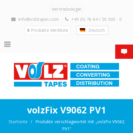
Vertriebslogin
info@volztapes.com
+49 (0) 76 64 / 50 500 - 0
0
Produkte
Merkliste
Deutsch
volzFix V9062 PV1
Startseite
/
Produkte verschlagwortet mit „volzFix V9062
PV1“