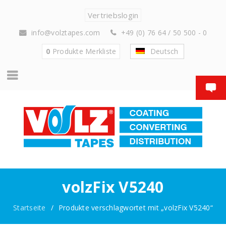
Vertriebslogin
info@volztapes.com
+49 (0) 76 64 / 50 500 - 0
0
Produkte
Merkliste
Deutsch
volzFix V5240
Startseite
/
Produkte verschlagwortet mit „volzFix V5240“