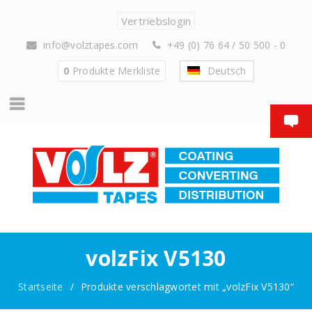
Vertriebslogin
info@volztapes.com
+49 (0) 76 64 / 50 500 - 0
0
Produkte
Merkliste
Deutsch
volzFix V5130
Startseite
/
Produkte verschlagwortet mit „volzFix V5130“