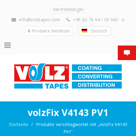
Vertriebslogin
info@volztapes.com
+49 (0) 76 64 / 50 500 - 0
0
Produkte
Merkliste
Deutsch
volzFix V4143 PV1
Startseite
/
Produkte verschlagwortet mit „volzFix V4143
PV1“