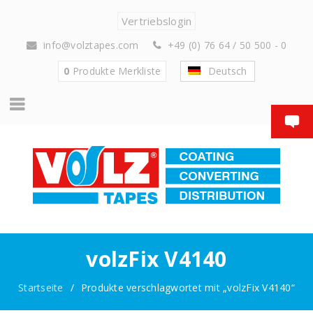
Vertriebslogin
info@volztapes.com
+49 (0) 76 64 / 50 500 - 0
0
Produkte
Merkliste
Deutsch
volzFix V4140
Startseite
/
Produkte verschlagwortet mit „volzFix V4140“