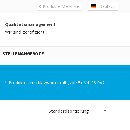
0
Produkte
Merkliste
Deutsch
Qualitätsmanagement
Wir sind zertifiziert ...
STELLENANGEBOTE
e
/
Produkte verschlagwortet mit „volzFix V4123 PV2“
Standardsortierung