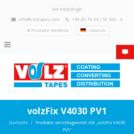
Vertriebslogin
info@volztapes.com
+49 (0) 76 64 / 50 500 - 0
0
Produkte
Merkliste
Deutsch
volzFix V4030 PV1
Startseite
/
Produkte verschlagwortet mit „volzFix V4030
PV1“