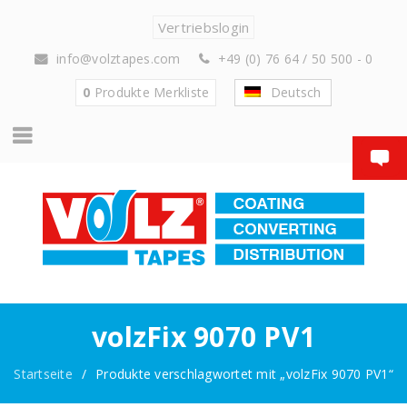
Vertriebslogin
info@volztapes.com
+49 (0) 76 64 / 50 500 - 0
0
Produkte
Merkliste
Deutsch
volzFix 9070 PV1
Startseite
/
Produkte verschlagwortet mit „volzFix 9070 PV1“