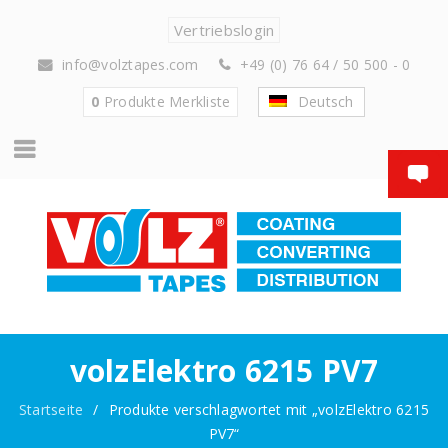
Vertriebslogin
info@volztapes.com
+49 (0) 76 64 / 50 500 - 0
0
Produkte
Merkliste
Deutsch
volzElektro 6215 PV7
Startseite
/
Produkte verschlagwortet mit „volzElektro 6215
PV7“