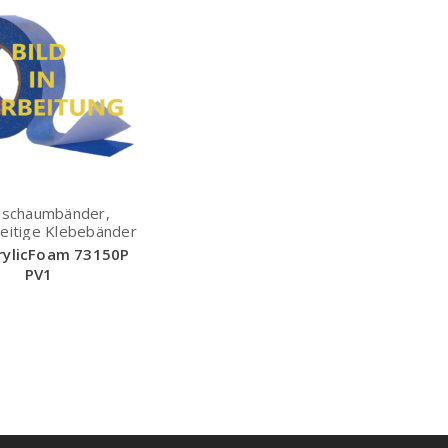
lschaumbänder,
eitige Klebebänder
rylicFoam 73150P
PV1