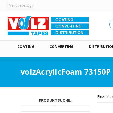
Vertriebslogin
COATING
CONVERTING
DISTRIBUTIO
volzAcrylicFoam 73150P
Einzelne
PRODUKTSUCHE: