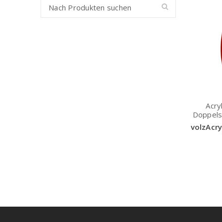
Acry
Doppels
volzAcr