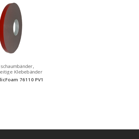
lschaumbänder,
eitige Klebebänder
ylicFoam 76110 PV1