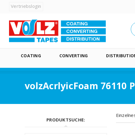
Vertriebslogin
COATING
CONVERTING
DISTRIBUTIO
volzAcrlyicFoam 76110 
Einzelne
PRODUKTSUCHE: