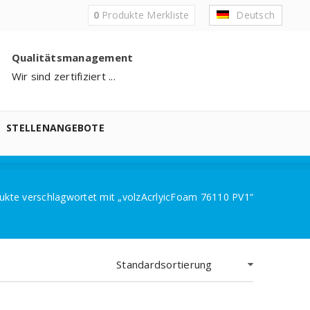
0
Produkte
Merkliste
Deutsch
Qualitätsmanagement
Wir sind zertifiziert ...
STELLENANGEBOTE
ukte verschlagwortet mit „volzAcrlyicFoam 76110 PV1“
Standardsortierung