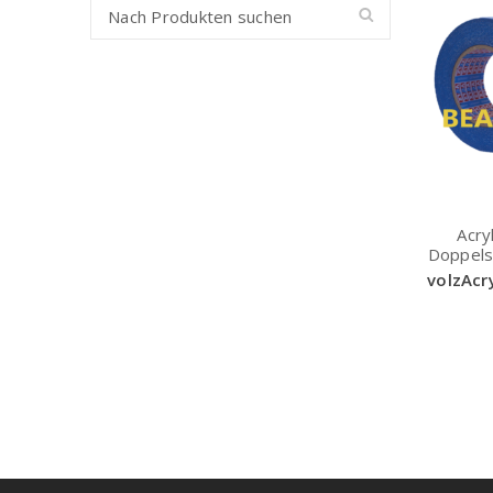
Acry
Doppels
volzAcr