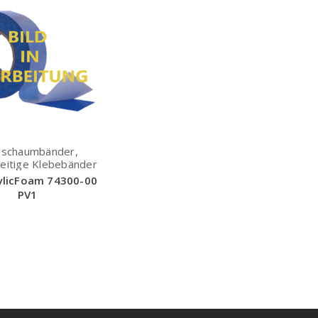
lschaumbänder,
eitige Klebebänder
ylicFoam 74300-00
PV1