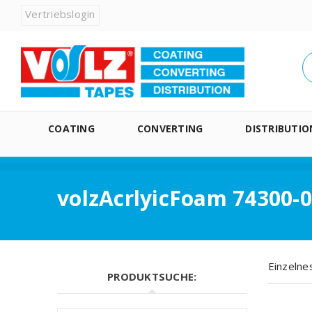
Vertriebslogin
COATING
CONVERTING
DISTRIBUTIO
volzAcrlyicFoam 74300-
Einzelne
PRODUKTSUCHE: