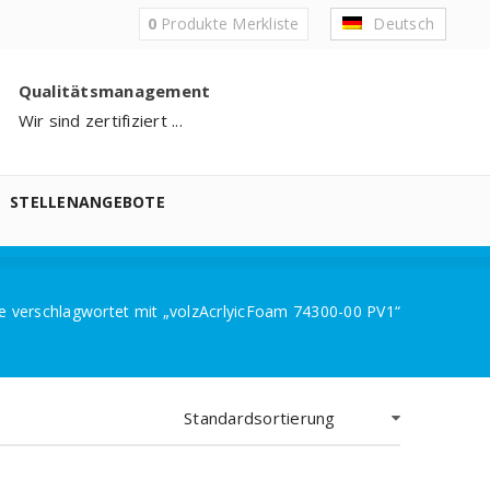
0
Produkte
Merkliste
Deutsch
Qualitätsmanagement
Wir sind zertifiziert ...
STELLENANGEBOTE
e verschlagwortet mit „volzAcrlyicFoam 74300-00 PV1“
Standardsortierung