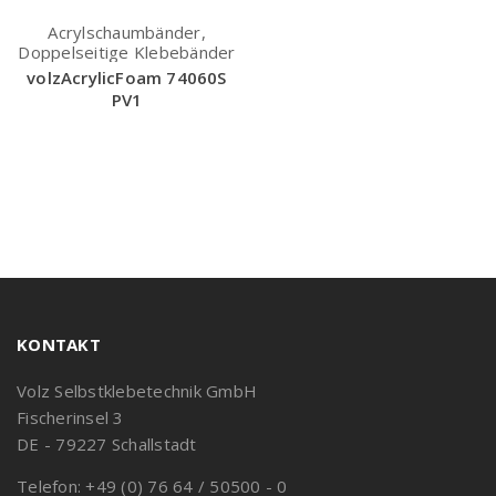
Acrylschaumbänder,
Doppelseitige Klebebänder
volzAcrylicFoam 74060S
PV1
KONTAKT
Volz Selbstklebetechnik GmbH
Fischerinsel 3
DE - 79227 Schallstadt
Telefon: +49 (0) 76 64 / 50500 - 0