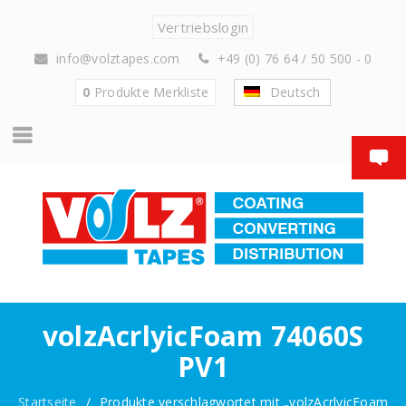
Vertriebslogin
info@volztapes.com
+49 (0) 76 64 / 50 500 - 0
0
Produkte
Merkliste
Deutsch
volzAcrlyicFoam 74060S
PV1
Startseite
/
Produkte verschlagwortet mit „volzAcrlyicFoam